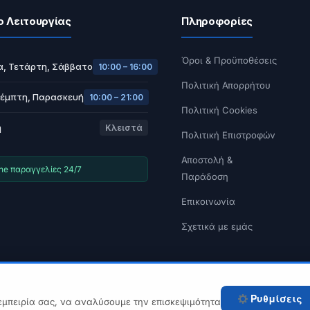
ο Λειτουργίας
Πληροφορίες
Όροι & Προϋποθέσεις
α, Τετάρτη, Σάββατο
10:00 – 16:00
Πολιτική Απορρήτου
Πέμπτη, Παρασκευή
10:00 – 21:00
Πολιτική Cookies
ή
Κλειστά
Πολιτική Επιστροφών
Αποστολή &
ine παραγγελίες 24/7
Παράδοση
Επικοινωνία
Σχετικά με εμάς
© 2026 Tech A Break — Built with WooCommerce.
Ρυθμίσεις
εμπειρία σας, να αναλύσουμε την επισκεψιμότητα