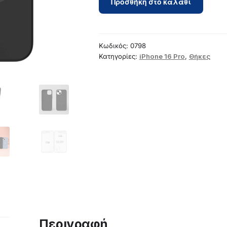
Προσθήκη στο καλάθι
Thin
Mag
case
for
Κωδικός:
0798
iPhone
Κατηγορίες:
iPhone 16 Pro
,
Θήκες
16
Pro
6,3`
black
ποσότητα
Περιγραφή