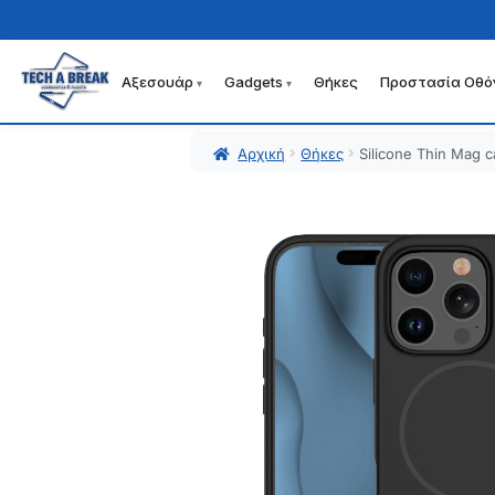
Αξεσουάρ
Gadgets
Θήκες
Προστασία Οθό
Απευθείας
Μετάβαση
μετάβαση
σε
στην
περιεχόμενο
Αρχική
Θήκες
Silicone Thin Mag c
πλοήγηση