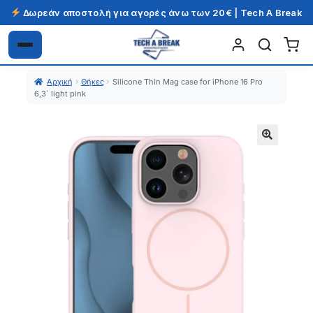
Δωρεάν αποστολή για αγορές άνω των 20€ | Tech A Break
Απευθείας
Μετάβαση
μετάβαση
σε
Αρχική
Θήκες
Silicone Thin Mag case for iPhone 16 Pro
στην
περιεχόμενο
6,3` light pink
πλοήγηση