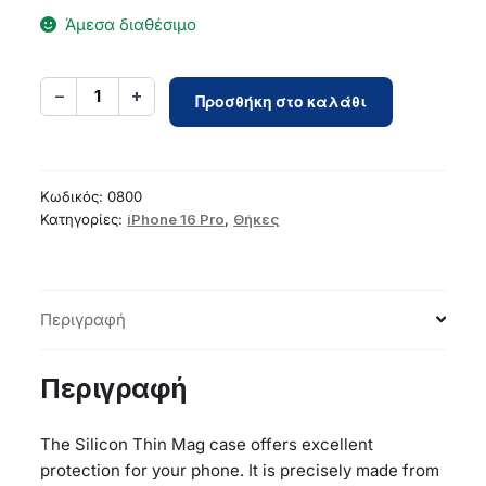
Άμεσα διαθέσιμο
Silicone
−
+
1
Προσθήκη στο καλάθι
Thin
Mag
case
for
Κωδικός:
0800
iPhone
Κατηγορίες:
iPhone 16 Pro
,
Θήκες
16
Pro
6,3`
Περιγραφή
light
pink
ποσότητα
Περιγραφή
The Silicon Thin Mag case offers excellent
protection for your phone. It is precisely made from