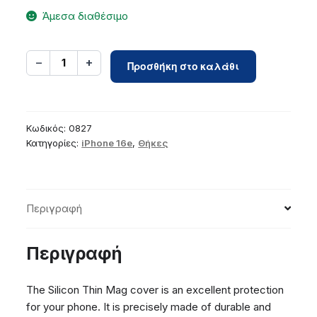
Άμεσα διαθέσιμο
Silicone
−
+
1
Προσθήκη στο καλάθι
Thin
Mag
case
for
Κωδικός:
0827
iPhone
Κατηγορίες:
iPhone 16e
,
Θήκες
16e
/
17e
Περιγραφή
brown
ποσότητα
Περιγραφή
The Silicon Thin Mag cover is an excellent protection
for your phone. It is precisely made of durable and