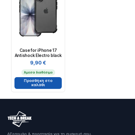
Case for iPhone 17
Antishock Electro black
9,90
€
Άμεσα διαθέσιμο
Προσθήκη στο
καλάθι
Αξεσουάρ & προστασία για τη συσκευή σου.