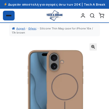
Δωρεάν αποστολή για αγορές άνω των 20€ | Tech A Break
Απευθείας
Μετάβαση
μετάβαση
σε
Αρχική
Θήκες
Silicone Thin Mag case for iPhone 16e /
στην
περιεχόμενο
17e brown
πλοήγηση