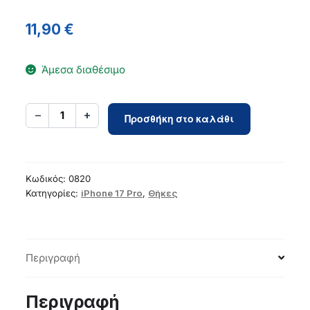
11,90
€
Άμεσα διαθέσιμο
Silicone
−
+
1
Προσθήκη στο καλάθι
Thin
Mag
case
for
Κωδικός:
0820
iPhone
Κατηγορίες:
iPhone 17 Pro
,
Θήκες
17
Pro
6,3`
Περιγραφή
brown
ποσότητα
Περιγραφή