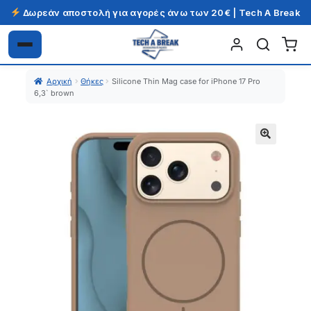
Δωρεάν αποστολή για αγορές άνω των 20€ | Tech A Break
Απευθείας
Μετάβαση
μετάβαση
σε
Αρχική
Θήκες
Silicone Thin Mag case for iPhone 17 Pro
στην
περιεχόμενο
6,3` brown
πλοήγηση