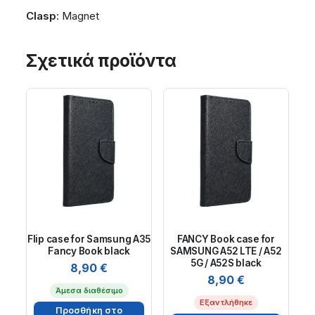
Clasp
: Magnet
Σχετικά προϊόντα
Flip case for Samsung A35
FANCY Book case for
Fancy Book black
SAMSUNG A52 LTE / A52
5G / A52S black
8,90
€
8,90
€
Άμεσα διαθέσιμο
Εξαντλήθηκε
Προσθήκη στο