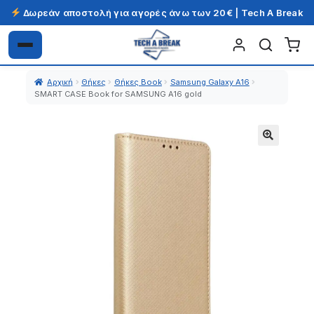
Δωρεάν αποστολή για αγορές άνω των 20€ | Tech A Break
Απευθείας
Μετάβαση
μετάβαση
σε
Αρχική
Θήκες
Θήκες Book
Samsung Galaxy A16
στην
περιεχόμενο
SMART CASE Book for SAMSUNG A16 gold
πλοήγηση