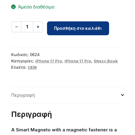
Άμεσα διαθέσιμο
SMART
−
+
1
Προσθήκη στο καλάθι
MAGNETO
Book
case
for
Κωδικός:
0624
IPHONE
Κατηγορίες:
iPhone 17 Pro
,
iPhone 17 Pro
,
Θήκες Book
Ετικέτα:
OEM
17
Pro
black
ποσότητα
Περιγραφή
Περιγραφή
A Smart Magneto with a magnetic fastener is a