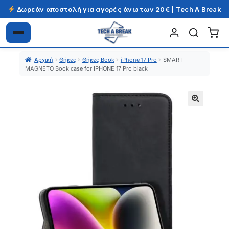
Δωρεάν αποστολή για αγορές άνω των 20€ | Tech A Break
Απευθείας
Μετάβαση
μετάβαση
σε
Αρχική
Θήκες
Θήκες Book
iPhone 17 Pro
SMART
στην
περιεχόμενο
MAGNETO Book case for IPHONE 17 Pro black
πλοήγηση