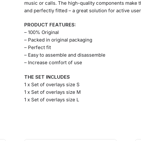
music or calls. The high-quality components make t
white
and perfectly fitted – a great solution for active user
ποσότητα
PRODUCT FEATURES:
– 100% Original
– Packed in original packaging
– Perfect fit
– Easy to assemble and disassemble
– Increase comfort of use
THE SET INCLUDES
1 x Set of overlays size S
1 x Set of overlays size M
1 x Set of overlays size L