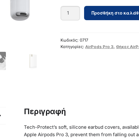
Tech-
Προσθήκη στο καλάθ
Protect
Ear
Tips
for
Κωδικός:
0717
AirPods
Κατηγορίες:
AirPods Pro 3
,
Θήκες Air
Pro
3
in
sizes
S
/
M
/
Περιγραφή
L
3-
Tech-Protect’s soft, silicone earbud covers, availab
pack
Apple Airpods Pro 3, prevent them from falling out 
-