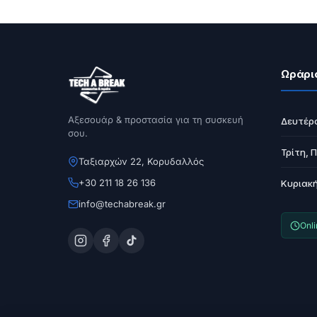
Ωράρι
Αξεσουάρ & προστασία για τη συσκευή
Δευτέρ
σου.
Τρίτη, 
Ταξιαρχών 22, Κορυδαλλός
+30 211 18 26 136
Κυριακ
info@techabreak.gr
Onl