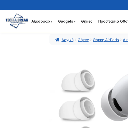
Αξεσουάρ
Gadgets
Θήκες
Προστασία Οθό
Απευθείας
Μετάβαση
μετάβαση
σε
στην
περιεχόμενο
Αρχική
Θήκες
Θήκες AirPods
Ai
πλοήγηση