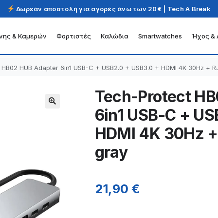
Δωρεάν αποστολή για αγορές άνω των 20€ | Tech A Break
νης & Καμερών
Φορτιστές
Καλώδια
Smartwatches
Ήχος & 
 HB02 HUB Adapter 6in1 USB-C + USB2.0 + USB3.0 + HDMI 4K 30Hz + R
Tech-Protect H
6in1 USB-C + US
HDMI 4K 30Hz +
gray
21,90
€