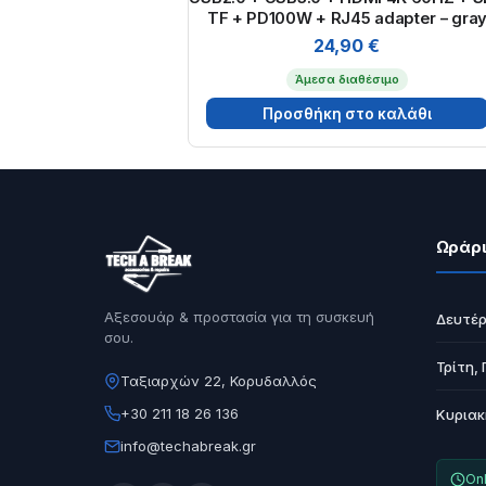
TF + PD100W + RJ45 adapter – gra
24,90
€
Άμεσα διαθέσιμο
Προσθήκη στο καλάθι
Ωράρι
Αξεσουάρ & προστασία για τη συσκευή
Δευτέρ
σου.
Τρίτη,
Ταξιαρχών 22, Κορυδαλλός
+30 211 18 26 136
Κυριακ
info@techabreak.gr
Onl