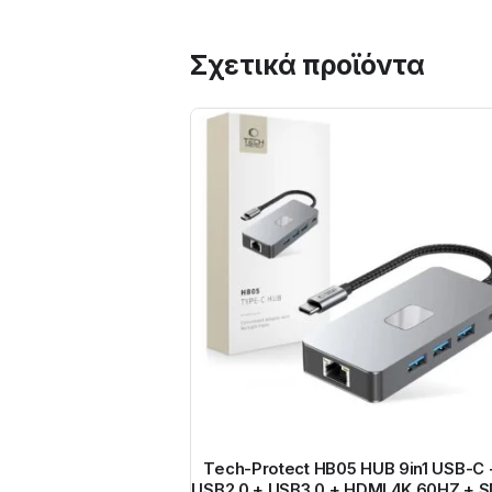
Σχετικά προϊόντα
Tech-Protect HB05 HUB 9in1 USB-C 
USB2.0 + USB3.0 + HDMI 4K 60HZ + S