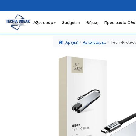
Αξεσουάρ
Gadgets
Θήκες
Προστασία Οθό
Απευθείας
Μετάβαση
μετάβαση
σε
στην
περιεχόμενο
Αρχική
Αντάπτορες
Tech-Protect
πλοήγηση