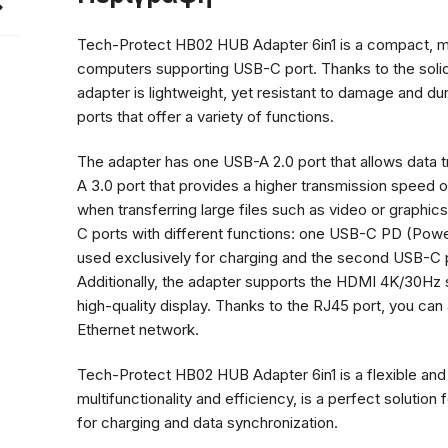
Tech-Protect HB02 HUB Adapter 6in1 is a compact, mult
computers supporting USB-C port. Thanks to the soli
adapter is lightweight, yet resistant to damage and du
ports that offer a variety of functions.
The adapter has one USB-A 2.0 port that allows data 
A 3.0 port that provides a higher transmission speed o
when transferring large files such as video or graphi
C ports with different functions: one USB-C PD (Powe
used exclusively for charging and the second USB-C po
Additionally, the adapter supports the HDMI 4K/30Hz 
high-quality display. Thanks to the RJ45 port, you can
Ethernet network.
Tech-Protect HB02 HUB Adapter 6in1 is a flexible and v
multifunctionality and efficiency, is a perfect solutio
for charging and data synchronization.