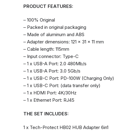
PRODUCT FEATURES:
– 100% Original
– Packed in original packaging
– Made of aluminum and ABS
– Adapter dimensions: 121 x 31 x 11 mm
– Cable length: 115mm
– Input connector: Type-C
– 1 x USB-A Port: 2.0 480Mb/s
– 1 x USB-A Port: 3.0 5Gb/s
– 1 x USB-C Port: PD-100W (Charging Only)
– 1 x USB-C Port: (data transfer only)
– 1 x HDMI Port: 4K/30Hz
– 1 x Ethernet Port: RJ45
THE SET INCLUDES:
1 x Tech-Protect HB02 HUB Adapter 6in1