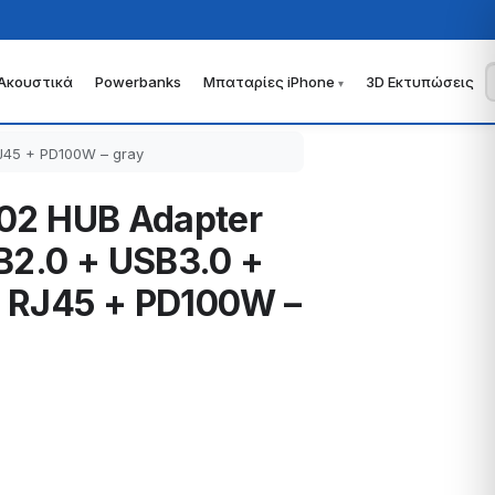
Ακουστικά
Powerbanks
Μπαταρίες iPhone
3D Εκτυπώσεις
J45 + PD100W – gray
B02 HUB Adapter
B2.0 + USB3.0 +
 RJ45 + PD100W –