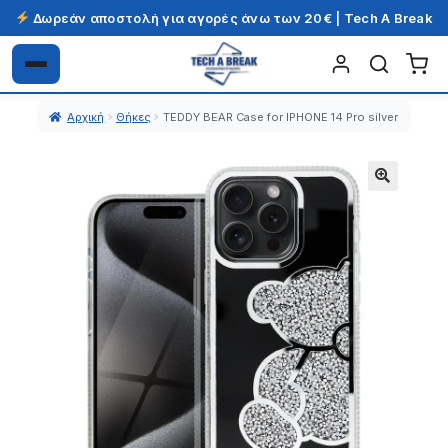
Δωρεάν αποστολή για αγορές άνω των 20€ | Tech A Break
Απευθείας
Μετάβαση
μετάβαση
σε
Αρχική
Θήκες
TEDDY BEAR Case for IPHONE 14 Pro silver
στην
περιεχόμενο
πλοήγηση