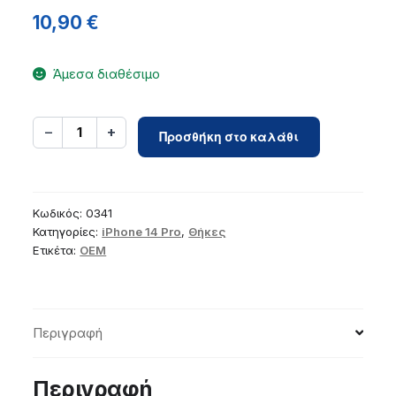
10,90
€
Άμεσα διαθέσιμο
TEDDY
−
+
1
Προσθήκη στο καλάθι
BEAR
Case
for
IPHONE
Κωδικός:
0341
14
Κατηγορίες:
iPhone 14 Pro
,
Θήκες
Ετικέτα:
OEM
Pro
silver
ποσότητα
Περιγραφή
Περιγραφή