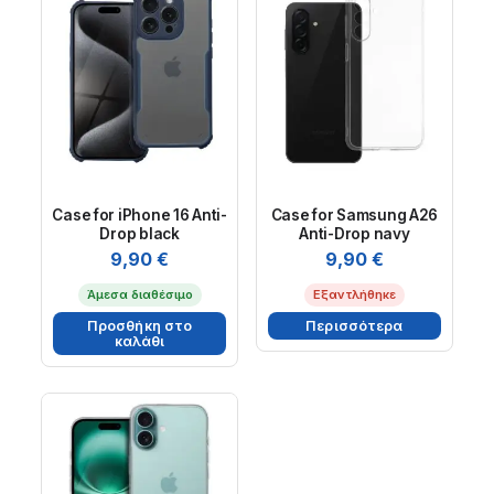
Case for iPhone 16 Anti-
Case for Samsung A26
Drop black
Anti-Drop navy
9,90
€
9,90
€
Άμεσα διαθέσιμο
Εξαντλήθηκε
Προσθήκη στο
Περισσότερα
καλάθι