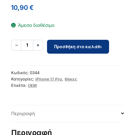
10,90
€
Άμεσα διαθέσιμο
TEDDY
−
+
1
Προσθήκη στο καλάθι
BEAR
Case
for
IPHONE
Κωδικός:
0344
17
Κατηγορίες:
iPhone 17 Pro
,
Θήκες
Ετικέτα:
OEM
Pro
pink
ποσότητα
Περιγραφή
Περιγραφή