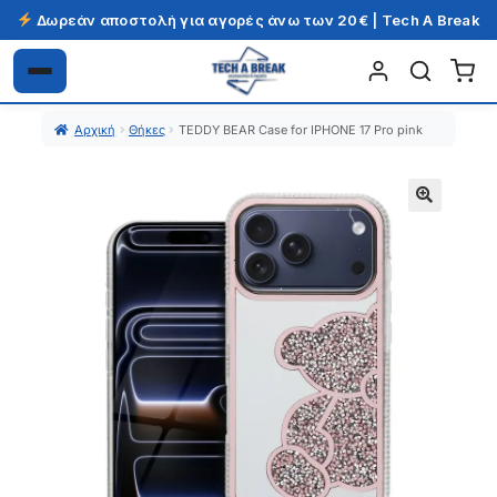
Δωρεάν αποστολή για αγορές άνω των 20€ | Tech A Break
Απευθείας
Μετάβαση
μετάβαση
σε
Αρχική
Θήκες
TEDDY BEAR Case for IPHONE 17 Pro pink
στην
περιεχόμενο
πλοήγηση