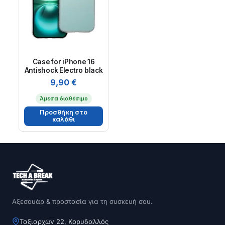
Case for iPhone 16
Antishock Electro black
9,90
€
Άμεσα διαθέσιμο
Προσθήκη στο
καλάθι
Αξεσουάρ & προστασία για τη συσκευή σου.
Ταξιαρχών 22, Κορυδαλλός