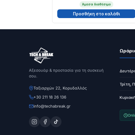
Άμεσα διαθέσιμο
Προσθήκη στο καλάθι
Ωράρι
Αξεσουάρ & προστασία για τη συσκευή
Δευτέρ
σου.
Τρίτη, 
Ταξιαρχών 22, Κορυδαλλός
+30 211 18 26 136
Κυριακ
info@techabreak.gr
Onl