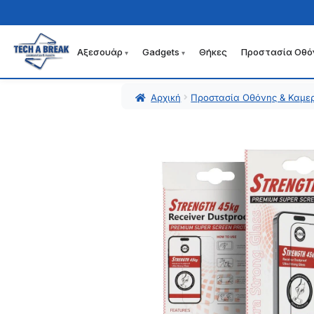
Αξεσουάρ
Gadgets
Θήκες
Προστασία Οθό
Απευθείας
Μετάβαση
μετάβαση
σε
στην
περιεχόμενο
Αρχική
Προστασία Οθόνης & Καμε
πλοήγηση