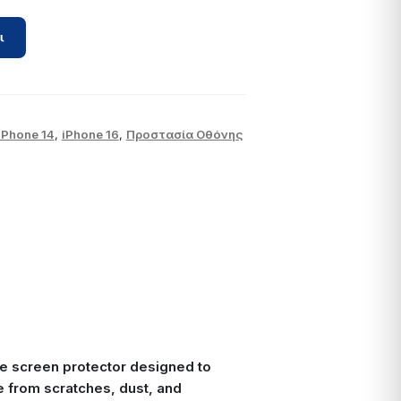
ι
iPhone 14
,
iPhone 16
,
Προστασία Οθόνης
 screen protector designed to
 from scratches, dust, and