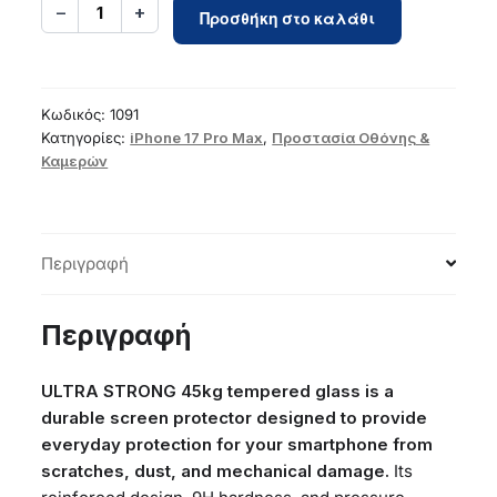
Tempered
−
+
1
Προσθήκη στο καλάθι
Glass
ULTRA
STRONG
45kg
Κωδικός:
1091
for
Κατηγορίες:
iPhone 17 Pro Max
,
Προστασία Οθόνης &
Καμερών
IPHONE
17
PRO
MAX
Περιγραφή
ποσότητα
Περιγραφή
ULTRA STRONG 45kg tempered glass is a
durable screen protector designed to provide
everyday protection for your smartphone from
scratches, dust, and mechanical damage.
Its