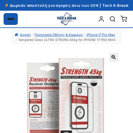
Δωρεάν αποστολή για αγορές άνω των 20€ | Tech A Break
Απευθείας
Μετάβαση
μετάβαση
σε
Αρχική
Προστασία Οθόνης & Καμερών
iPhone 17 Pro Max
στην
περιεχόμενο
Tempered Glass ULTRA STRONG 45kg for IPHONE 17 PRO MAX
πλοήγηση