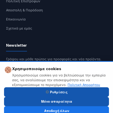
Πολιτική Επιστροφών
Αποστολή & Παράδοση
Επικοινωνία
Σχετικά με εμάς
Newsletter
Γράψου και μάθε πρώτος για προσφορές και νέα προϊόντα.
Χρησιμοποιούμε cookies
Εγγραφή
Χρησιμοποιούμε cookies για να βελτιώσουμε την εμπειρία
σας, να αναλύσουμε την επισκεψιμότητα και να
Δεν κάνουμε spam. Διαγραφή οποιαδήποτε στιγμή.
εξατομικεύσουμε το περιεχόμενο.
Πολιτική Απορρήτου
Ρυθμίσεις
Μόνο απαραίτητα
© 2026 Tech A Break — Built with WooCommerce.
Αποδοχή όλων