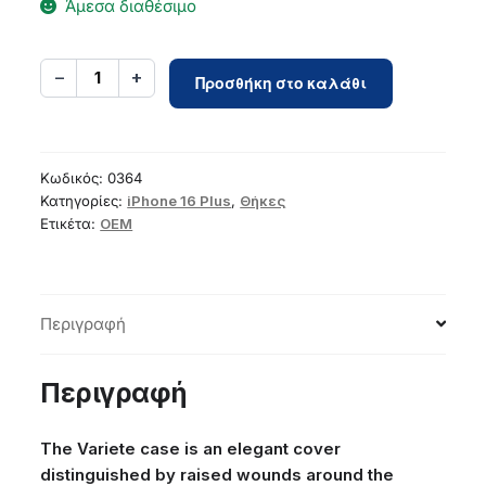
Άμεσα διαθέσιμο
VARIETE
−
+
1
Προσθήκη στο καλάθι
Case
for
IPHONE
16
Κωδικός:
0364
Plus
Κατηγορίες:
iPhone 16 Plus
,
Θήκες
Ετικέτα:
OEM
navy
blue
ποσότητα
Περιγραφή
Περιγραφή
The Variete case is an elegant cover
distinguished by raised wounds around the