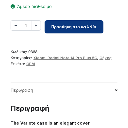
Άμεσα διαθέσιμο
VARIETE
−
+
1
Προσθήκη στο καλάθι
Case
for
XIAOMI
Redmi
Κωδικός:
0368
Note
Κατηγορίες:
Xiaomi Redmi Note 14 Pro Plus 5G
,
Θήκες
Ετικέτα:
OEM
14
PRO
PLUS
5G
Περιγραφή
dark
green
ποσότητα
Περιγραφή
The Variete case is an elegant cover