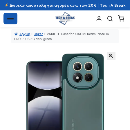
Δωρεάν αποστολή για αγορές άνω των 20€ | Tech A Break
Απευθείας
Μετάβαση
μετάβαση
σε
Αρχική
Θήκες
VARIETE Case for XIAOMI Redmi Note 14
στην
περιεχόμενο
PRO PLUS 5G dark green
πλοήγηση