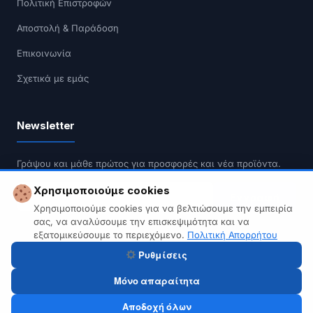
Πολιτική Επιστροφών
Αποστολή & Παράδοση
Επικοινωνία
Σχετικά με εμάς
Newsletter
Γράψου και μάθε πρώτος για προσφορές και νέα προϊόντα.
Χρησιμοποιούμε cookies
Εγγραφή
Χρησιμοποιούμε cookies για να βελτιώσουμε την εμπειρία
σας, να αναλύσουμε την επισκεψιμότητα και να
Δεν κάνουμε spam. Διαγραφή οποιαδήποτε στιγμή.
εξατομικεύσουμε το περιεχόμενο.
Πολιτική Απορρήτου
Ρυθμίσεις
Μόνο απαραίτητα
© 2026 Tech A Break — Built with WooCommerce.
Αποδοχή όλων