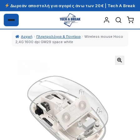
Δωρεάν αποστολή για αγορές άνω των 20€ | Tech A Break
Απευθείας
Μετάβαση
μετάβαση
σε
Αρχική
Πληκτρολόγια & Ποντίκια
Wireless mouse Hoco
στην
περιεχόμενο
2,4G 1600 dpi GM29 space white
πλοήγηση