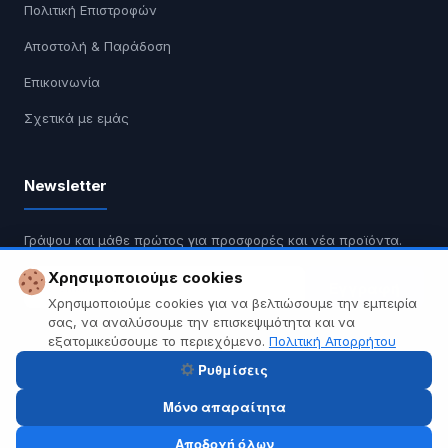
Πολιτική Επιστροφών
Αποστολή & Παράδοση
Επικοινωνία
Σχετικά με εμάς
Newsletter
Γράψου και μάθε πρώτος για προσφορές και νέα προϊόντα.
Χρησιμοποιούμε cookies
Εγγραφή
Χρησιμοποιούμε cookies για να βελτιώσουμε την εμπειρία
σας, να αναλύσουμε την επισκεψιμότητα και να
Δεν κάνουμε spam. Διαγραφή οποιαδήποτε στιγμή.
εξατομικεύσουμε το περιεχόμενο.
Πολιτική Απορρήτου
Ρυθμίσεις
Μόνο απαραίτητα
© 2026 Tech A Break — Built with WooCommerce.
Αποδοχή όλων