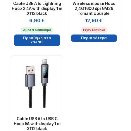
Cable USB A to Lightning
Wireless mouse Hoco
Hoco 2,4A with display 1 m
2,4G 1600 dpi GM29
X112 black
romantic purple
6,90
€
12,90
€
Άμεσα διαθέσιμο
Εξαντλήθηκε
Προσθήκη στο
Περισσότερα
καλάθι
Cable USB A to USB C
Hoco 5A with display 1 m
X112 black