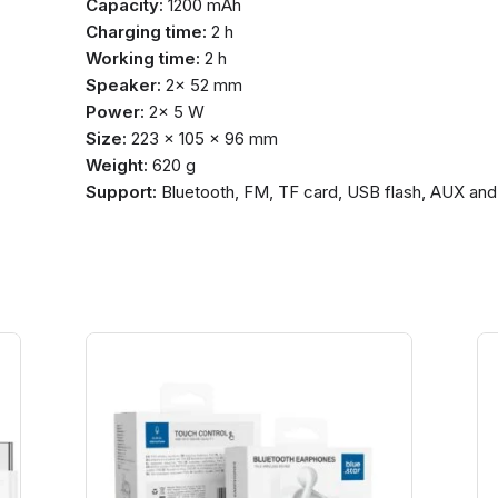
Capacity:
1200 mAh
Charging time:
2 h
Working time:
2 h
Speaker:
2× 52 mm
Power:
2× 5 W
Size:
223 × 105 × 96 mm
Weight:
620 g
Support:
Bluetooth, FM, TF card, USB flash, AUX and