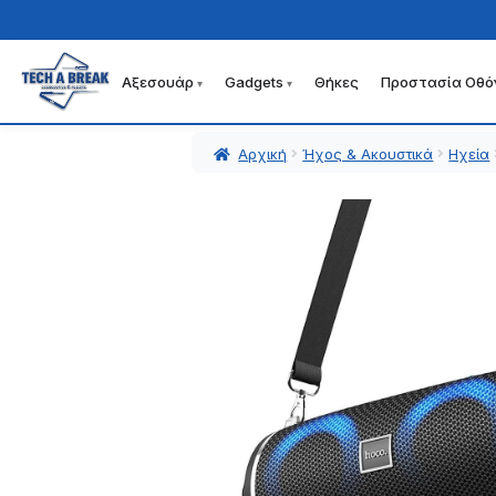
Αξεσουάρ
Gadgets
Θήκες
Προστασία Οθό
Απευθείας
Μετάβαση
μετάβαση
σε
στην
περιεχόμενο
Αρχική
Ήχος & Ακουστικά
Ηχεία
πλοήγηση