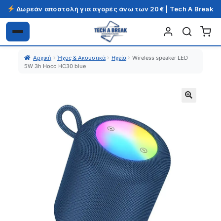
Δωρεάν αποστολή για αγορές άνω των 20€ | Tech A Break
Απευθείας
Μετάβαση
μετάβαση
σε
Αρχική
Ήχος & Ακουστικά
Ηχεία
Wireless speaker LED
στην
περιεχόμενο
5W 3h Hoco HC30 blue
πλοήγηση