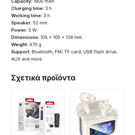
Capacity:
1800 mAh
Charging time:
3 h
Working time:
3 h
Speaker:
52 mm
Power:
5 W
Dimensions:
105 × 105 × 128 mm
Weight:
470 g
Support:
Bluetooth, FM, TF card, USB flash drive,
AUX and more
Σχετικά προϊόντα