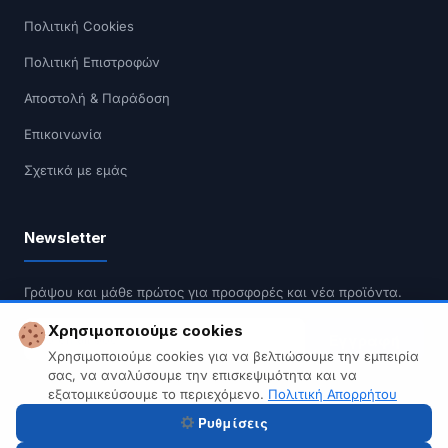
Πολιτική Cookies
Πολιτική Επιστροφών
Αποστολή & Παράδοση
Επικοινωνία
Σχετικά με εμάς
Newsletter
Γράψου και μάθε πρώτος για προσφορές και νέα προϊόντα.
Χρησιμοποιούμε cookies
Εγγραφή
Χρησιμοποιούμε cookies για να βελτιώσουμε την εμπειρία
σας, να αναλύσουμε την επισκεψιμότητα και να
Δεν κάνουμε spam. Διαγραφή οποιαδήποτε στιγμή.
εξατομικεύσουμε το περιεχόμενο.
Πολιτική Απορρήτου
Ρυθμίσεις