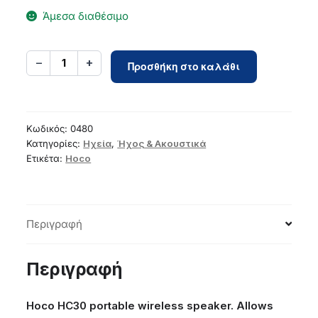
Άμεσα διαθέσιμο
Wireless
−
+
1
Προσθήκη στο καλάθι
speaker
LED
5W
3h
Κωδικός:
0480
Hoco
Κατηγορίες:
Ηχεία
,
Ήχος & Ακουστικά
Ετικέτα:
Hoco
HC30
blue
ποσότητα
Περιγραφή
Περιγραφή
Hoco HC30 portable wireless speaker. Allows