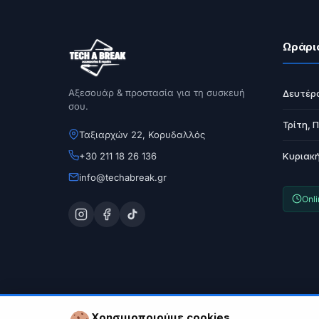
Tech A Break
Ωράρι
Αξεσουάρ & προστασία για τη συσκευή
Δευτέρ
σου.
Τρίτη, 
Ταξιαρχών 22, Κορυδαλλός
+30 211 18 26 136
Κυριακ
info@techabreak.gr
Onl
Χρησιμοποιούμε cookies