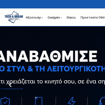
Αξεσουάρ
Gadgets
Θήκες
Προστασία Οθό
Απευθείας
Μετάβαση
μετάβαση
σε
στην
περιεχόμενο
πλοήγηση