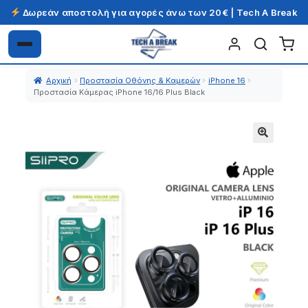
Δωρεάν αποστολή για αγορές άνω των 20€ | Tech A Break
Απευθείας
Μετάβαση
μετάβαση
σε
Αρχική
Προστασία Οθόνης & Καμερών
iPhone 16
στην
περιεχόμενο
Προστασία Κάμερας iPhone 16/16 Plus Black
πλοήγηση