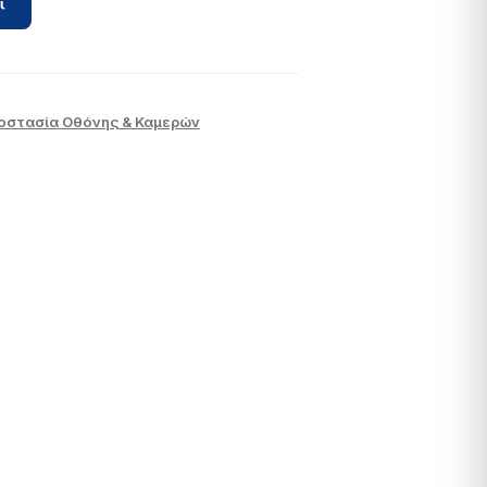
ι
οστασία Οθόνης & Καμερών