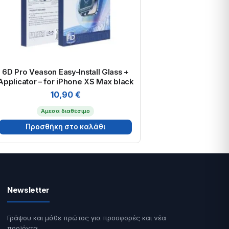
6D Pro Veason Easy-Install Glass +
Applicator – for iPhone XS Max black
10,90
€
Άμεσα διαθέσιμο
Προσθήκη στο καλάθι
Newsletter
Γράψου και μάθε πρώτος για προσφορές και νέα
προϊόντα.