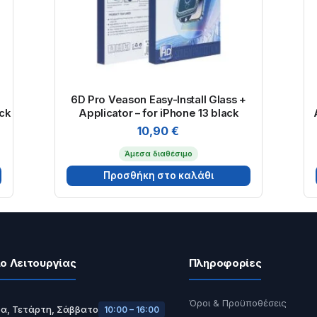
6D Pro Veason Easy-Install Glass +
ack
Applicator – for iPhone 13 black
10,90
€
Άμεσα διαθέσιμο
Προσθήκη στο καλάθι
ο Λειτουργίας
Πληροφορίες
Όροι & Προϋποθέσεις
α, Τετάρτη, Σάββατο
10:00 – 16:00