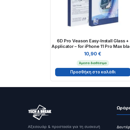
6D Pro Veason Easy-Install Glass +
Applicator – for iPhone 11 Pro Max bl
10,90
€
Άμεσα διαθέσιμο
Προσθήκη στο καλάθι
Ωράρι
Αξεσουάρ & προστασία για τη συσκευή
Δευτέρ