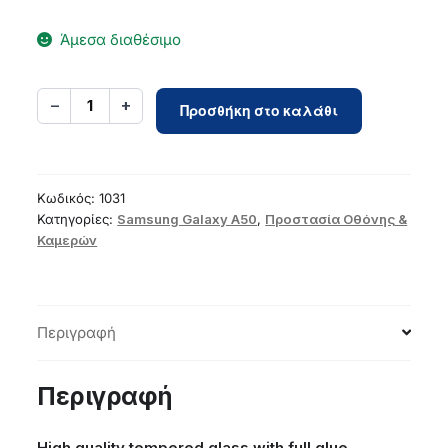
Άμεσα διαθέσιμο
5D
−
+
1
Προσθήκη στο καλάθι
Full
Glue
Tempered
Glass
Κωδικός:
1031
-
Κατηγορίες:
Samsung Galaxy A50
,
Προστασία Οθόνης &
Καμερών
for
Samsung
Galaxy
A50/A50s
Περιγραφή
black
ποσότητα
Περιγραφή
High quality tempered glass with full glue