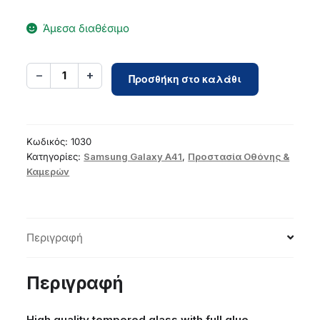
Άμεσα διαθέσιμο
5D
−
+
1
Προσθήκη στο καλάθι
Full
Glue
Tempered
Glass
Κωδικός:
1030
-
Κατηγορίες:
Samsung Galaxy A41
,
Προστασία Οθόνης &
Καμερών
for
Samsung
Galaxy
A41
Περιγραφή
black
ποσότητα
Περιγραφή
High quality tempered glass with full glue