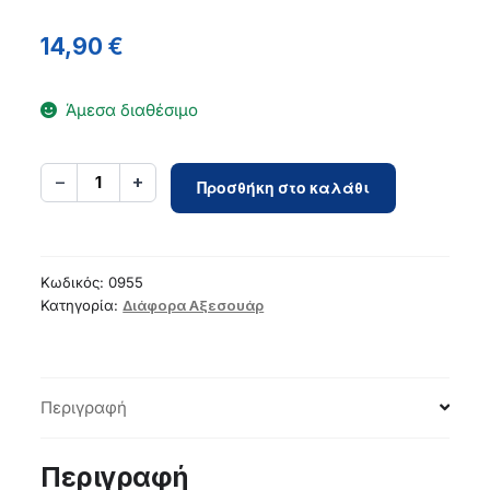
14,90
€
Άμεσα διαθέσιμο
Car
−
+
1
Προσθήκη στο καλάθι
transmitter
bluetooth
Hoco
Jack
Κωδικός:
0955
3,5
Κατηγορία:
Διάφορα Αξεσουάρ
mm
E73
PRO
Περιγραφή
black
ποσότητα
Περιγραφή