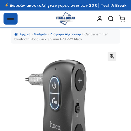
Δωρεάν αποστολή για αγορές άνω των 20€ | Tech A Break
Απευθείας
Μετάβαση
μετάβαση
σε
Αρχική
Gadgets
Διάφορα Αξεσουάρ
Car transmitter
στην
περιεχόμενο
bluetooth Hoco Jack 3,5 mm E73 PRO black
πλοήγηση