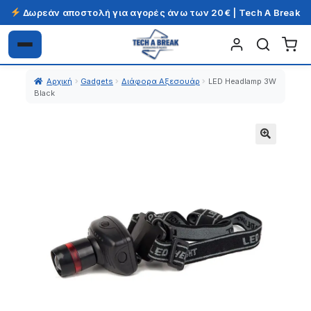
Δωρεάν αποστολή για αγορές άνω των 20€ | Tech A Break
Απευθείας
Μετάβαση
μετάβαση
σε
Αρχική
Gadgets
Διάφορα Αξεσουάρ
LED Headlamp 3W
στην
περιεχόμενο
Black
πλοήγηση