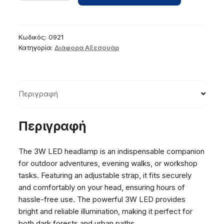
3W
Black
ποσότητα
Κωδικός:
0921
Κατηγορία:
Διάφορα Αξεσουάρ
Περιγραφή
Περιγραφή
The 3W LED headlamp is an indispensable companion
for outdoor adventures, evening walks, or workshop
tasks. Featuring an adjustable strap, it fits securely
and comfortably on your head, ensuring hours of
hassle-free use. The powerful 3W LED provides
bright and reliable illumination, making it perfect for
both dark forests and urban paths.