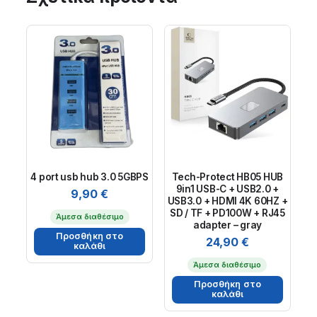
4 port usb hub 3.0 5GBPS
Tech-Protect HB05 HUB
9in1 USB-C + USB2.0 +
9,90
€
USB3.0 + HDMI 4K 60HZ +
SD / TF + PD100W + RJ45
Άμεσα διαθέσιμο
adapter – gray
Προσθήκη στο
24,90
€
καλάθι
Άμεσα διαθέσιμο
Προσθήκη στο
καλάθι