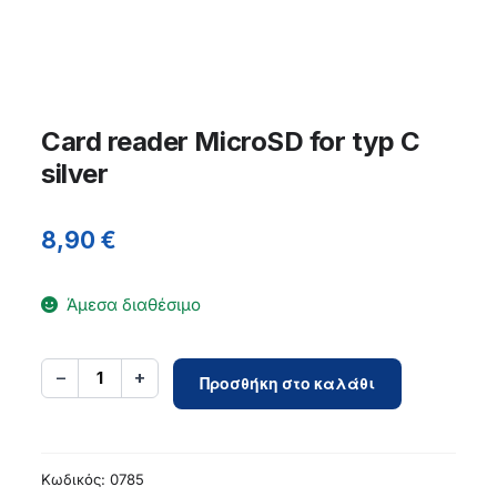
Card reader MicroSD for typ C
silver
8,90
€
Άμεσα διαθέσιμο
Card
−
+
1
Προσθήκη στο καλάθι
reader
MicroSD
for
typ
Κωδικός:
0785