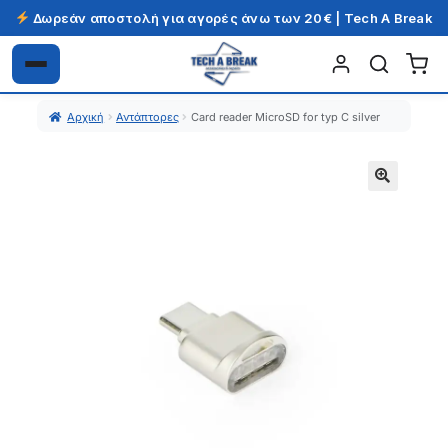
Δωρεάν αποστολή για αγορές άνω των 20€ | Tech A Break
Απευθείας
Μετάβαση
μετάβαση
σε
Αρχική
Αντάπτορες
Card reader MicroSD for typ C silver
στην
περιεχόμενο
πλοήγηση