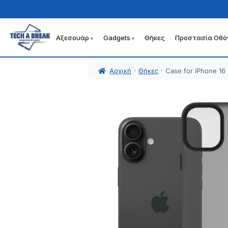
Αξεσουάρ
Gadgets
Θήκες
Προστασία Οθό
Απευθείας
Μετάβαση
μετάβαση
σε
στην
περιεχόμενο
Αρχική
Θήκες
Case for iPhone 16
πλοήγηση