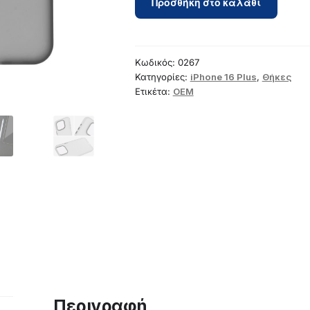
Προσθήκη στο καλάθι
for
iPhone
16
PLUS
Κωδικός:
0267
Sappy
Κατηγορίες:
iPhone 16 Plus
,
Θήκες
Ετικέτα:
OEM
black
ποσότητα
Περιγραφή