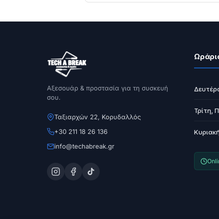
Ωράρι
Αξεσουάρ & προστασία για τη συσκευή
Δευτέρ
σου.
Τρίτη, 
Ταξιαρχών 22, Κορυδαλλός
+30 211 18 26 136
Κυριακ
info@techabreak.gr
Onl