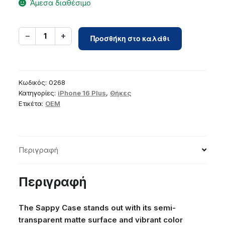
Άμεσα διαθέσιμο
Case
−
+
1
Προσθήκη στο καλάθι
for
iPhone
16
PLUS
Κωδικός:
0268
Sappy
Κατηγορίες:
iPhone 16 Plus
,
Θήκες
Ετικέτα:
OEM
blue
ποσότητα
Περιγραφή
Περιγραφή
The Sappy Case stands out with its semi-
transparent matte surface and vibrant color