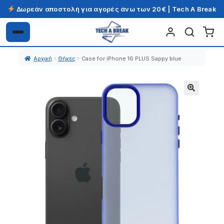
Δωρεάν αποστολή για αγορές άνω των 20€ | Tech A Break
Απευθείας
Μετάβαση
μετάβαση
σε
Αρχική
Θήκες
Case for iPhone 16 PLUS Sappy blue
στην
περιεχόμενο
πλοήγηση