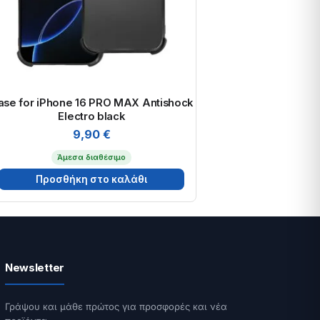
ase for iPhone 16 PRO MAX Antishock
Electro black
9,90
€
Άμεσα διαθέσιμο
Προσθήκη στο καλάθι
Newsletter
Γράψου και μάθε πρώτος για προσφορές και νέα