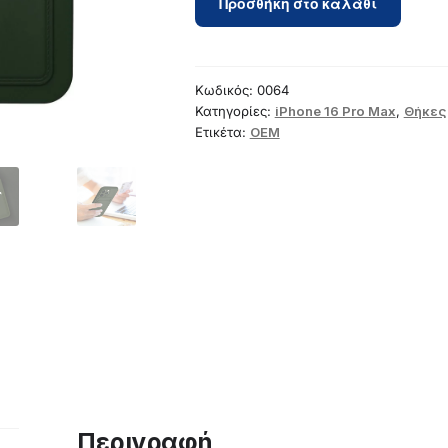
Προσθήκη στο καλάθι
for
iPhone
16
PRO
Κωδικός:
0064
MAX
Κατηγορίες:
iPhone 16 Pro Max
,
Θήκες
Ετικέτα:
OEM
Card
Case
zielony
ποσότητα
Περιγραφή