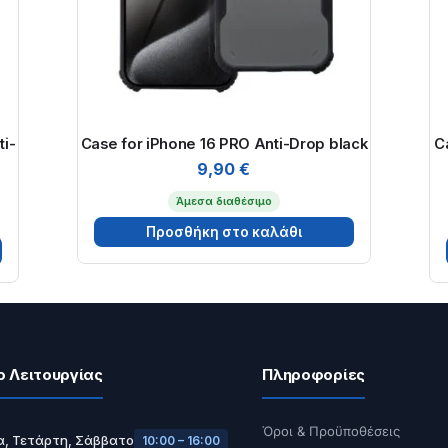
ti-
Case for iPhone 16 PRO Anti-Drop black
C
9,90
€
Άμεσα διαθέσιμο
Προσθήκη στο καλάθι
ο Λειτουργίας
Πληροφορίες
Όροι & Προϋποθέσεις
α, Τετάρτη, Σάββατο
10:00 – 16:00