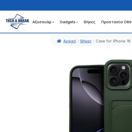
Αξεσουάρ
Gadgets
Θήκες
Προστασία Οθό
Απευθείας
Μετάβαση
μετάβαση
σε
στην
περιεχόμενο
Αρχική
Θήκες
Case for iPhone 1
πλοήγηση