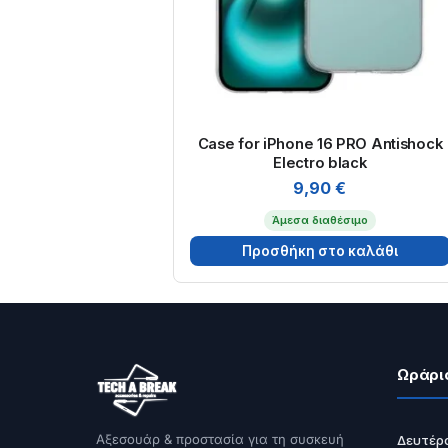
Case for iPhone 16 PRO Antishock
Electro black
9,90
€
Άμεσα διαθέσιμο
Προσθήκη στο καλάθι
Ωράρι
Αξεσουάρ & προστασία για τη συσκευή
Δευτέρ