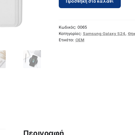
Προσθήκη στο καλάθι
for
Samsung
S24
Card
Κωδικός:
0065
Case
Κατηγορίες:
Samsung Galaxy S24
,
Θή
Ετικέτα:
OEM
white
ποσότητα
Περιγραφή