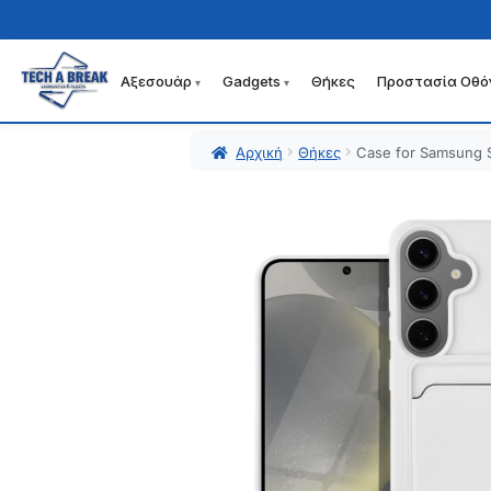
Αξεσουάρ
Gadgets
Θήκες
Προστασία Οθό
Απευθείας
Μετάβαση
μετάβαση
σε
στην
περιεχόμενο
Αρχική
Θήκες
Case for Samsung 
πλοήγηση