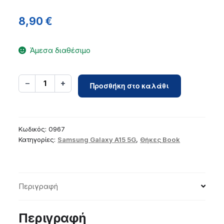
8,90
€
Άμεσα διαθέσιμο
Flip
−
+
1
Προσθήκη στο καλάθι
case
for
Samsung
A15
Κωδικός:
0967
5G
Κατηγορίες:
Samsung Galaxy A15 5G
,
Θήκες Book
Fancy
Book
black
Περιγραφή
ποσότητα
Περιγραφή